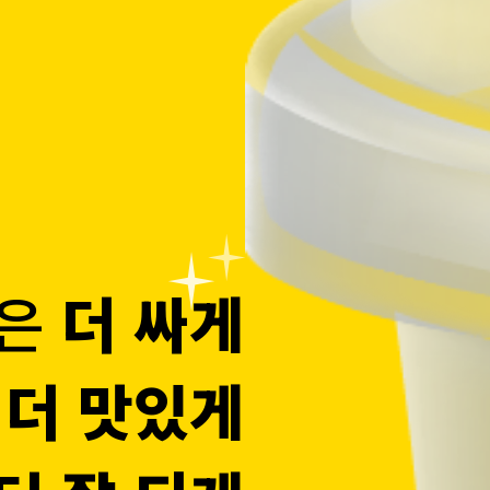
용은
더 싸게
게
더 맛있게
투달러커피'