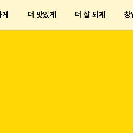
싸게
더 맛있게
더 잘 되게
창